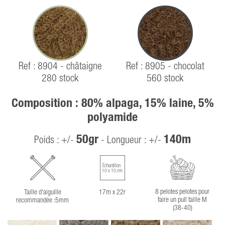
Ref : 8904 - châtaigne
Ref : 8905 - chocolat
280 stock
560 stock
Composition : 80% alpaga, 15% laine, 5%
polyamide
50gr
140m
Poids : +/-
- Longueur : +/-
Échantillon
10 x 10 cm
8 pelotes pelotes pour
Taille d'aiguille
17m x 22r
faire un pull taille M
recommandée :5mm
(38-40)