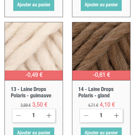
Ajouter au panier
Ajouter au panier
-0,49 €
-0,61 €
13 - Laine Drops
14 - Laine Drops
Polaris - guimauve
Polaris - gland
Prix ​​habituel
Prix
Prix ​​habituel
Prix
3,50 €
4,10 €
3,99 €
4,71 €
Ajouter au panier
Ajouter au panier