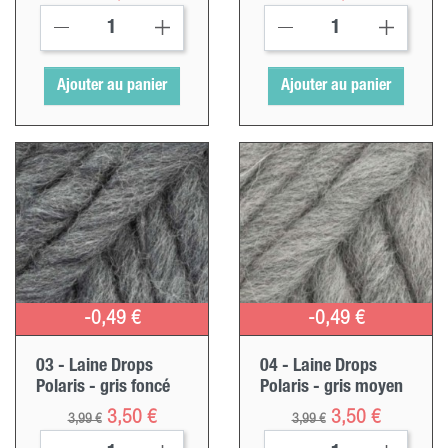
Ajouter au panier
Ajouter au panier
-0,49 €
-0,49 €
03 - Laine Drops
04 - Laine Drops
Polaris - gris foncé
Polaris - gris moyen
Prix ​​habituel
Prix
Prix ​​habituel
Prix
3,50 €
3,50 €
3,99 €
3,99 €