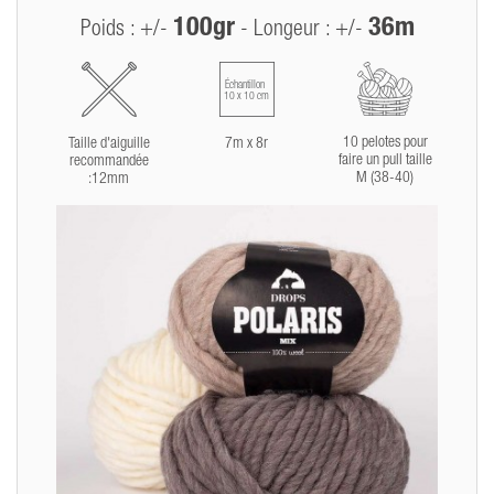
100gr
36m
Poids : +/-
- Longeur : +/-
Échantillon
10 x 10 cm
10 pelotes pour
Taille d'aiguille
7m x 8r
faire un pull taille
recommandée
M (38-40)
:12mm