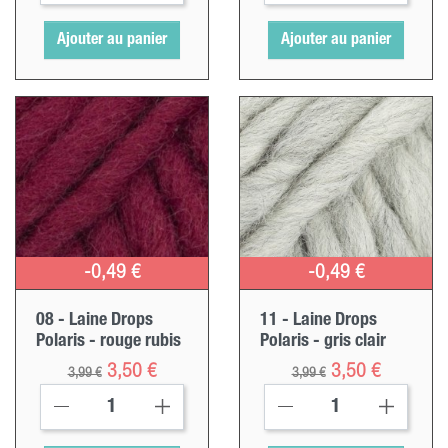
Ajouter au panier
Ajouter au panier
-0,49 €
-0,49 €
08 - Laine Drops
11 - Laine Drops
Polaris - rouge rubis
Polaris - gris clair
Prix ​​habituel
Prix
Prix ​​habituel
Prix
3,50 €
3,50 €
3,99 €
3,99 €