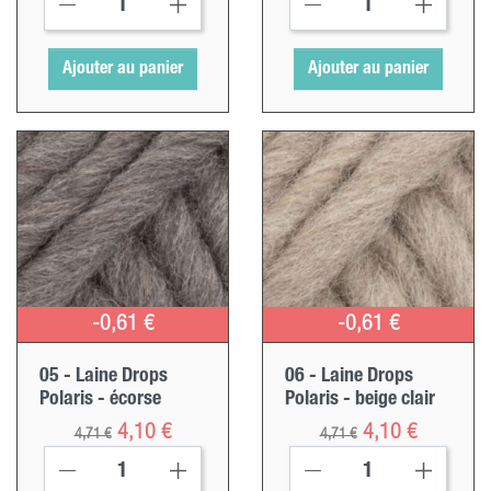
Ajouter au panier
Ajouter au panier
-0,61 €
-0,61 €
05 - Laine Drops
06 - Laine Drops
Polaris - écorse
Polaris - beige clair
Prix ​​habituel
Prix
Prix ​​habituel
Prix
4,10 €
4,10 €
4,71 €
4,71 €