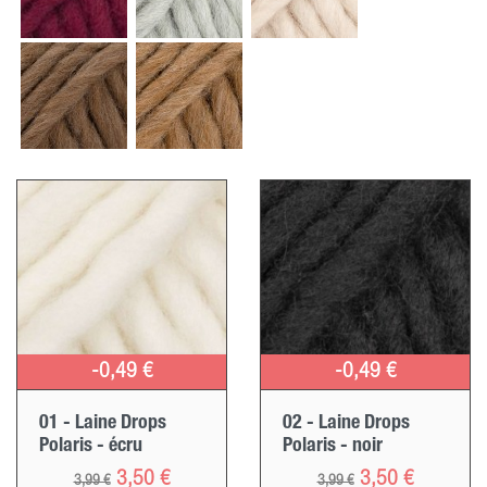
-0,49 €
-0,49 €
01 - Laine Drops
02 - Laine Drops
Polaris - écru
Polaris - noir
Prix ​​habituel
Prix
Prix ​​habituel
Prix
3,50 €
3,50 €
3,99 €
3,99 €