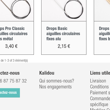
ps Pro Classic
Drops Basic
Drops
uilles circulaires
aiguilles circulaires
aiguil
es métal
fixes alu
fixes 
Prix
Prix
3,40 €
2,15 €
 de 1-3 of 3 élément(s)
ctez-nous
Kalidou
Liens util
6 87 75 87 32
Qui sommes-nous?
Livraison
Nos engagements
Conditions 
Paiement s
actez-nous
Commander
spécifique