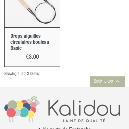
Drops aiguilles
circulaires bouleau
Basic
Price
€3.00
Showing 1-3 of 3 item(s)

Back to top