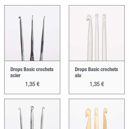
Drops Basic crochets
Drops Basic crochets
acier
alu
Prix
Prix
1,35 €
1,35 €