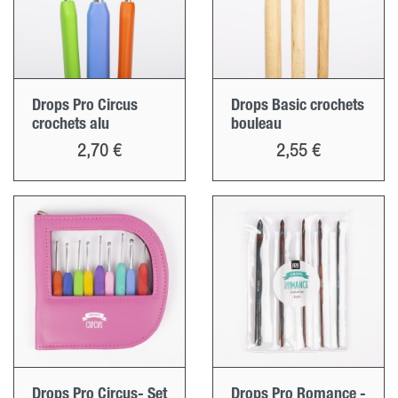
Drops Pro Circus
Drops Basic crochets
crochets alu
bouleau
Prix
Prix
2,70 €
2,55 €
Drops Pro Circus- Set
Drops Pro Romance -