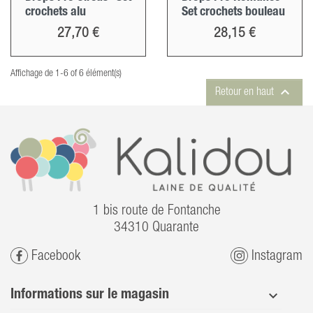
crochets alu
Set crochets bouleau
Prix
Prix
27,70 €
28,15 €
Affichage de 1-6 of 6 élément(s)

Retour en haut
1 bis route de Fontanche
34310 Quarante
Facebook
Instagram
Informations sur le magasin