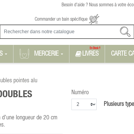
Besoin d'aide ? Nous sommes à votre écou
Commander un bain spécifique
En Stock !!
S
MERCERIE
LIVRES
CARTE C
oubles pointes alu
Numéro
 DOUBLES
Plusieurs type
m d'une longueur de 20 cm
es.