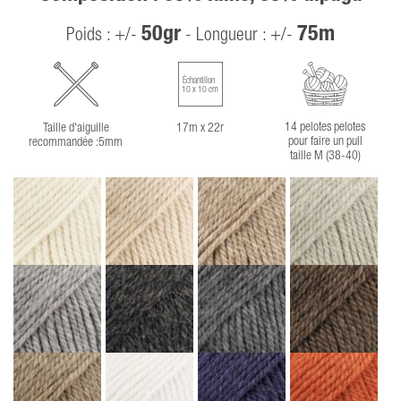
50gr
75m
Poids : +/-
- Longueur : +/-
Échantillon
10 x 10 cm
14 pelotes pelotes
Taille d'aiguille
17m x 22r
pour faire un pull
recommandée :5mm
taille M (38-40)