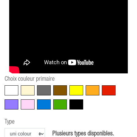
Choix couleur primaire
Blanc
Beige
Gris
Marron
Jaune
Orange
Rouge
Violet
Rose
Bleu
Vert
Noir
Type
Plusieurs types disponibles.