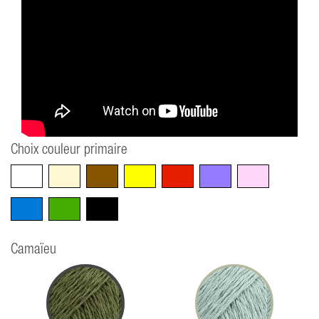
Choix couleur primaire
Blanc
Beige
Marron
Jaune
Rouge
Violet
Rose
Bleu
Vert
Noir
Camaïeu