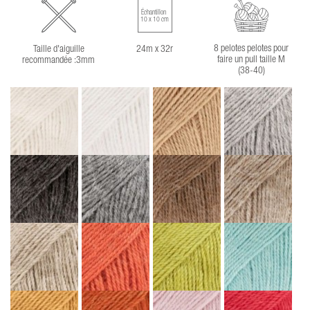
Échantillon
10 x 10 cm
8 pelotes pelotes pour
Taille d'aiguille
24m x 32r
faire un pull taille M
recommandée :3mm
(38-40)