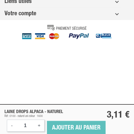
Liens utiles
Votre compte
LAINE DROPS ALPACA -
NATUREL
3,11 €
Réf : 0100 -
naturel
uni colour
1600
-
+
AJOUTER AU PANIER