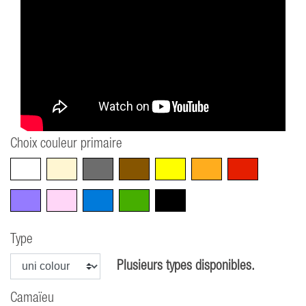
Choix couleur primaire
Blanc
Beige
Gris
Marron
Jaune
Orange
Rouge
Violet
Rose
Bleu
Vert
Noir
Type
Plusieurs types disponibles.
Camaïeu