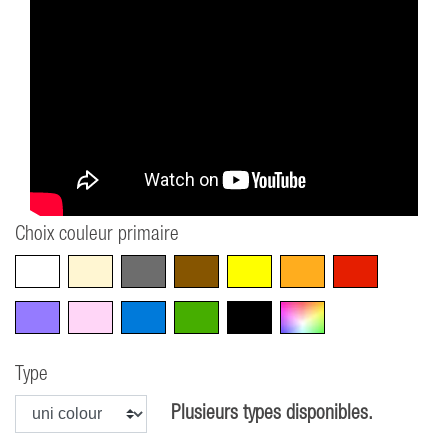
Choix couleur primaire
Blanc
Beige
Gris
Marron
Jaune
Orange
Rouge
Violet
Rose
Bleu
Vert
Noir
Multicolore
Type
Plusieurs types disponibles.