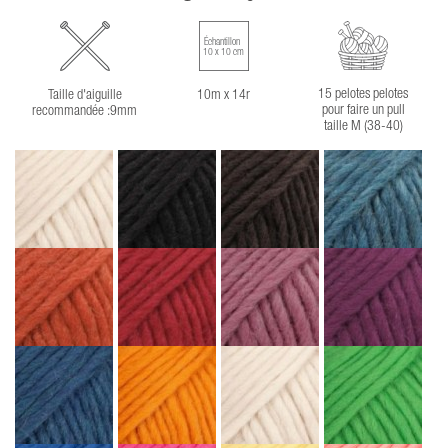
Échantillon
10 x 10 cm
15 pelotes pelotes
Taille d'aiguille
10m x 14r
pour faire un pull
recommandée :9mm
taille M (38-40)