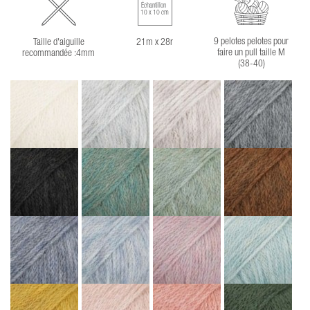
Échantillon
10 x 10 cm
9 pelotes pelotes pour
Taille d'aiguille
21m x 28r
faire un pull taille M
recommandée :4mm
(38-40)