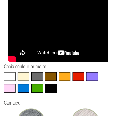
Choix couleur primaire
Blanc
Beige
Gris
Marron
Orange
Rouge
Violet
Rose
Bleu
Vert
Noir
Camaïeu