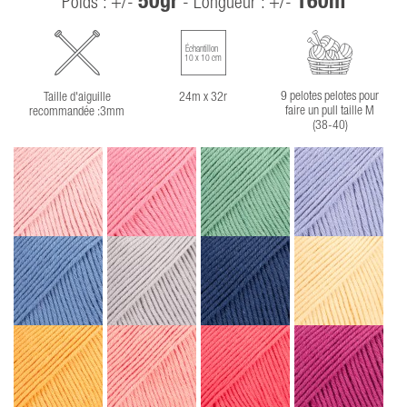
50gr
160m
Poids : +/-
- Longueur : +/-
Échantillon
10 x 10 cm
9 pelotes pelotes pour
Taille d'aiguille
24m x 32r
faire un pull taille M
recommandée :3mm
(38-40)