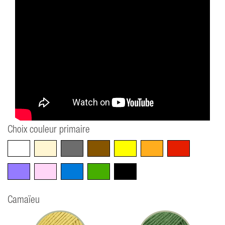
Choix couleur primaire
Blanc
Beige
Gris
Marron
Jaune
Orange
Rouge
Violet
Rose
Bleu
Vert
Noir
Camaïeu