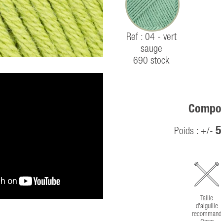
Ref : 04 - vert
sauge
690 stock
Compos
5
Poids : +/-
Taille
d'aiguille
recommand