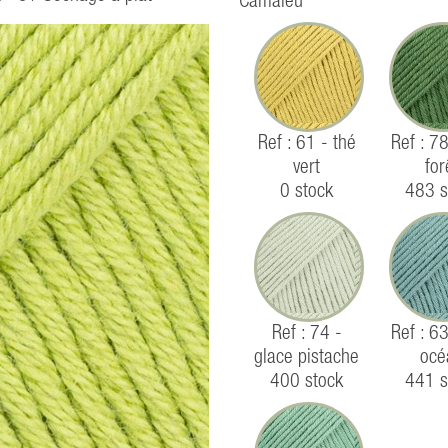
Camaïeu
Ref : 61 - thé
Ref : 78
vert
for
0 stock
483 s
Ref : 74 -
Ref : 63
glace pistache
océ
400 stock
441 s