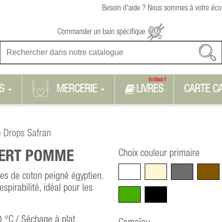
Besoin d'aide ? Nous sommes à votre écou
Commander un bain spécifique
En Stock !!
S
MERCERIE
LIVRES
CARTE C
e Drops Safran
Choix couleur primaire
ERT POMME
Blanc
Beige
Gris
Marro
res de coton peigné égyptien.
spirabilité, idéal pour les
Vert
Noir
0 °C / Séchage à plat