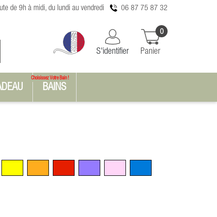
te de 9h à midi, du lundi au vendredi
06 87 75 87 32
0
S'identifier
Panier
Choisissez Votre Bain !
ADEAU
BAINS
n
Jaune
Orange
Rouge
Violet
Rose
Bleu