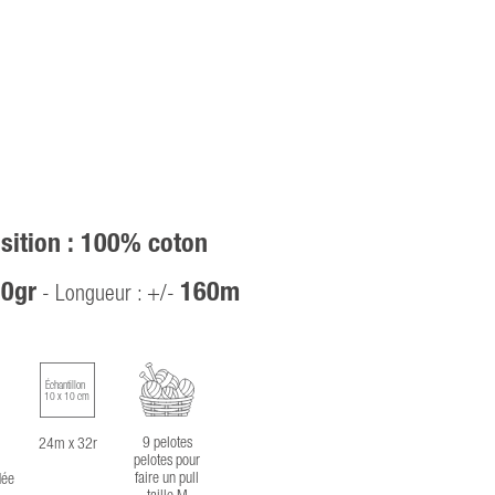
ition : 100% coton
0gr
160m
- Longueur : +/-
Échantillon
10 x 10 cm
9 pelotes
24m x 32r
pelotes pour
faire un pull
ée