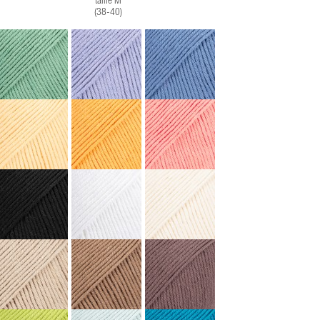
taille M
(38-40)