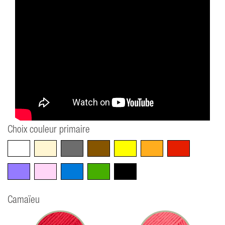
Choix couleur primaire
Blanc
Beige
Gris
Marron
Jaune
Orange
Rouge
Violet
Rose
Bleu
Vert
Noir
Camaïeu