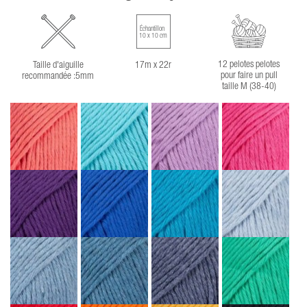
Échantillon
10 x 10 cm
12 pelotes pelotes
Taille d'aiguille
17m x 22r
pour faire un pull
recommandée :5mm
taille M (38-40)