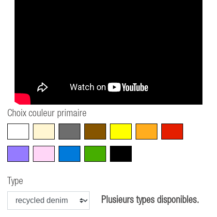
Choix couleur primaire
Blanc
Beige
Gris
Marron
Jaune
Orange
Rouge
Violet
Rose
Bleu
Vert
Noir
Type
Plusieurs types disponibles.