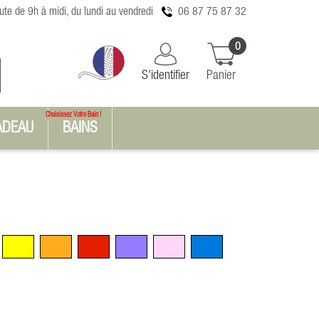
te de 9h à midi, du lundi au vendredi
06 87 75 87 32
0
S'identifier
Panier
Choisissez Votre Bain !
ADEAU
BAINS
n
Jaune
Orange
Rouge
Violet
Rose
Bleu