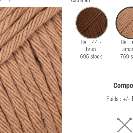
Camaïeu
Ref : 44 -
Ref :
brun
ama
695 stock
769 s
Compos
Poids : +/-