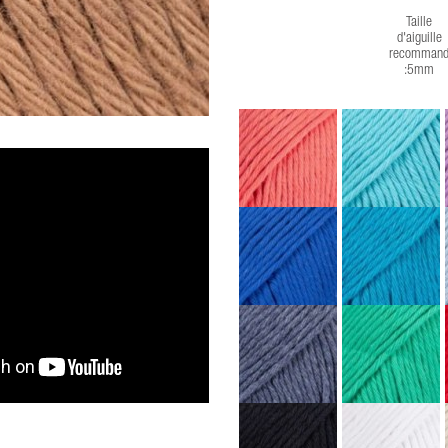
Taille
d'aiguille
recommand
:5mm