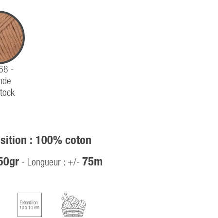
 68 -
nde
tock
ition : 100% coton
50gr
75m
- Longueur : +/-
Échantillon
10 x 10 cm