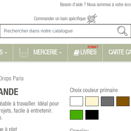
Besoin d'aide ? Nous sommes à votre écou
Commander un bain spécifique
En Stock !!
S
MERCERIE
LIVRES
CARTE C
Drops Paris
Choix couleur primaire
ANDE
Blanc
Beige
Gris
Marro
able à travailler. Idéal pour
jets, facile à entretenir.
Vert
Noir
n.
e à plat