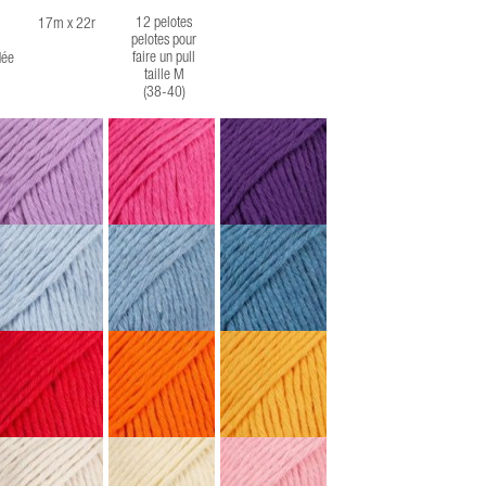
12 pelotes
17m x 22r
pelotes pour
faire un pull
ée
taille M
(38-40)