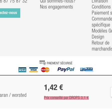
6 87 75 87 32
Qui sommes-nous?
Livraison
Nos engagements
Conditions 
Paiement s
actez-nous
Commander
spécifique
Modéles Gr
Design
Retour de
marchandi
1,42 €
/ aran / worsted
Prix conseillé par DROPS 3,1 €