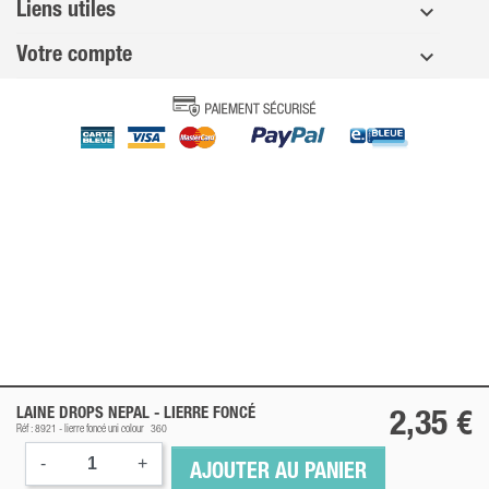
Liens utiles
Votre compte
LAINE DROPS NEPAL -
LIERRE FONCÉ
2,35 €
Réf : 8921 -
lierre foncé
uni colour
360
-
+
AJOUTER AU PANIER