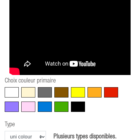
Choix couleur primaire
Blanc
Beige
Gris
Marron
Jaune
Orange
Rouge
Violet
Rose
Bleu
Vert
Noir
Type
Plusieurs types disponibles.