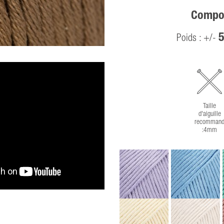
Compos
5
Poids : +/-
Taille
d'aiguille
recommand
:4mm