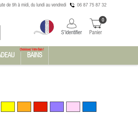
te de 9h à midi, du lundi au vendredi
06 87 75 87 32
0
S'identifier
Panier
Choisissez Votre Bain !
ADEAU
BAINS
n
Jaune
Orange
Rouge
Violet
Rose
Bleu