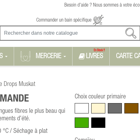
Besoin d'aide ? Nous sommes à votre écou
Commander un bain spécifique
En Stock !!
S
MERCERIE
LIVRES
CARTE C
e Drops Muskat
Choix couleur primaire
MANDE
Blanc
Beige
Gris
Marro
ngues fibres le plus beau qui
tements d'été.
Vert
Noir
0 °C / Séchage à plat