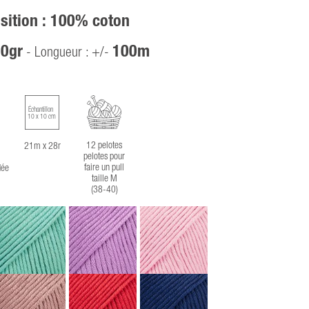
ition : 100% coton
0gr
100m
- Longueur : +/-
Échantillon
10 x 10 cm
12 pelotes
21m x 28r
pelotes pour
faire un pull
ée
taille M
(38-40)