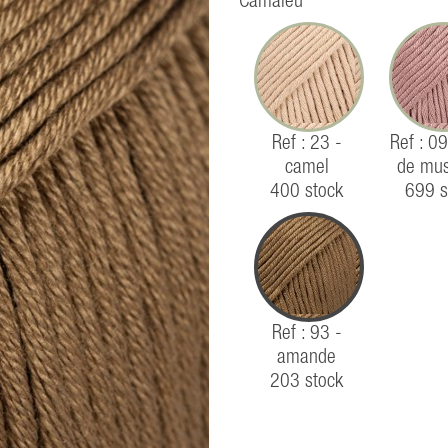
Camaïeu
Ref : 23 -
Ref : 09
camel
de mu
400 stock
699 s
Ref : 93 -
amande
203 stock