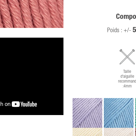
Compos
5
Poids : +/-
Taille
d'aiguille
recommand
:4mm