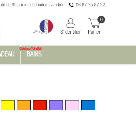
te de 9h à midi, du lundi au vendredi
06 87 75 87 32
0
S'identifier
Panier
Choisissez Votre Bain !
ADEAU
BAINS
n
Jaune
Orange
Rouge
Violet
Rose
Bleu