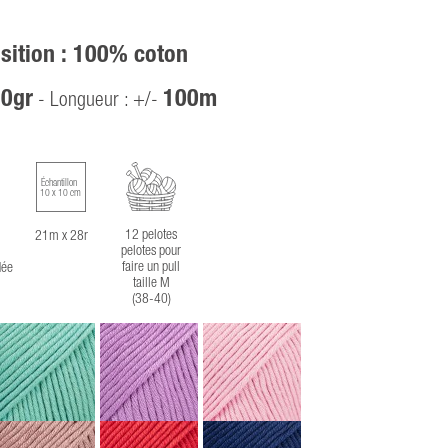
ition : 100% coton
0gr
100m
- Longueur : +/-
Échantillon
10 x 10 cm
12 pelotes
21m x 28r
pelotes pour
faire un pull
ée
taille M
(38-40)