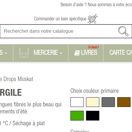
Besoin d'aide ? Nous sommes à votre écou
Commander un bain spécifique
En Stock !!
S
MERCERIE
LIVRES
CARTE C
e Drops Muskat
Choix couleur primaire
RGILE
Blanc
Beige
Gris
Marro
ngues fibres le plus beau qui
tements d'été.
Vert
Noir
0 °C / Séchage à plat