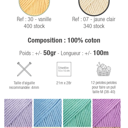
Ref : 30 - vanille
Ref : 07 - jaune clair
400 stock
340 stock
Composition : 100% coton
50gr
100m
Poids : +/-
- Longueur : +/-
Échantillon
10 x 10 cm
12 pelotes pelotes
Taille d'aiguille
21m x 28r
pour faire un pull
recommandée :4mm
taille M (38-40)