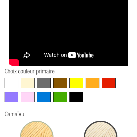
Choix couleur primaire
Blanc
Beige
Gris
Marron
Jaune
Orange
Rouge
Violet
Rose
Bleu
Vert
Noir
Camaïeu