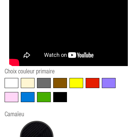
Choix couleur primaire
Blanc
Beige
Gris
Marron
Jaune
Rouge
Violet
Rose
Bleu
Vert
Noir
Camaïeu