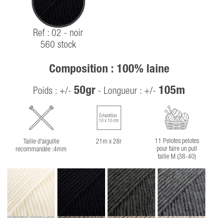
Ref : 02 - noir
560 stock
Composition : 100% laine
50gr
105m
Poids : +/-
- Longueur : +/-
Échantillon
10 x 10 cm
11 Pelotes pelotes
Taille d'aiguille
21m x 28r
pour faire un pull
recommandée :4mm
taille M (38-40)