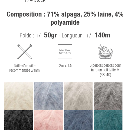
174 stock
Composition : 71% alpaga, 25% laine, 4%
polyamide
50gr
140m
Poids : +/-
- Longueur : +/-
Échantillon
10 x 10 cm
6 pelotes pelotes pour
Taille d'aiguille
12m x 14r
faire un pull taille M
recommandée :7mm
(38-40)