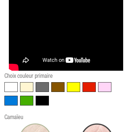
Choix couleur primaire
Blanc
Beige
Gris
Marron
Jaune
Rouge
Rose
Bleu
Vert
Noir
Camaïeu