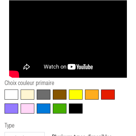
Choix couleur primaire
Blanc
Beige
Gris
Marron
Jaune
Orange
Rouge
Violet
Rose
Bleu
Vert
Noir
Type