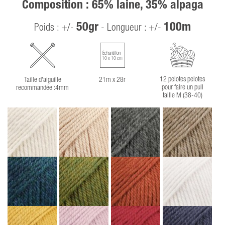
Composition : 65% laine, 35% alpaga
50gr
100m
Poids : +/-
- Longueur : +/-
Échantillon
10 x 10 cm
12 pelotes pelotes
Taille d'aiguille
21m x 28r
pour faire un pull
recommandée :4mm
taille M (38-40)