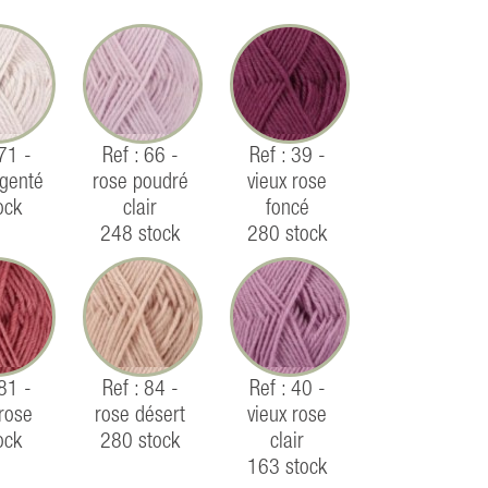
 71 -
Ref : 66 -
Ref : 39 -
rgenté
rose poudré
vieux rose
ock
clair
foncé
248 stock
280 stock
 81 -
Ref : 84 -
Ref : 40 -
 rose
rose désert
vieux rose
ock
280 stock
clair
163 stock