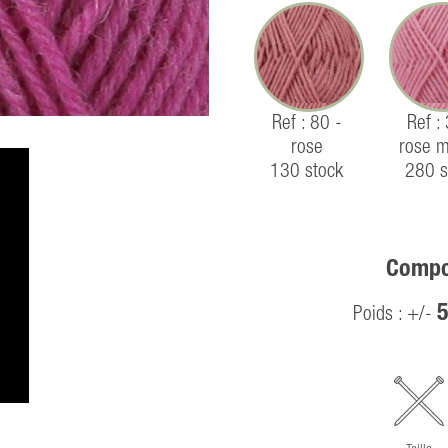
Ref : 80 -
Ref :
rose
rose 
130 stock
280 s
Compos
5
Poids : +/-