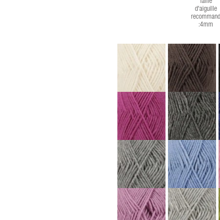
Taille
d'aiguille
recommand
:4mm