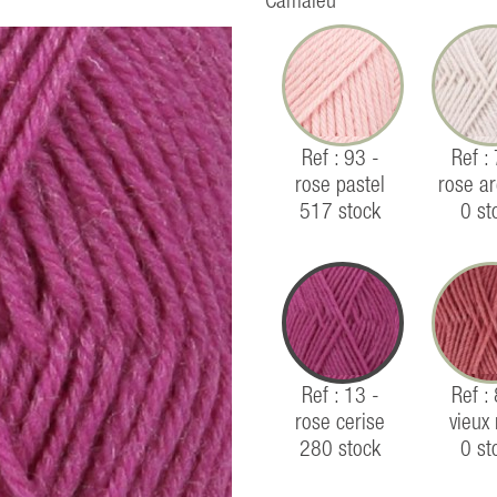
Camaïeu
Ref : 93 -
Ref :
rose pastel
rose a
517 stock
0 st
Ref : 13 -
Ref :
rose cerise
vieux
280 stock
0 st