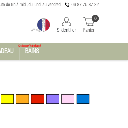
te de 9h à midi, du lundi au vendredi
06 87 75 87 32
0
S'identifier
Panier
Choisissez Votre Bain !
ADEAU
BAINS
n
Jaune
Orange
Rouge
Violet
Rose
Bleu