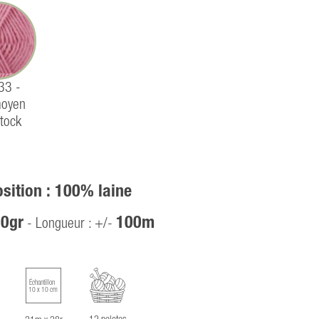
 33 -
moyen
tock
ition : 100% laine
0gr
100m
- Longueur : +/-
Échantillon
10 x 10 cm