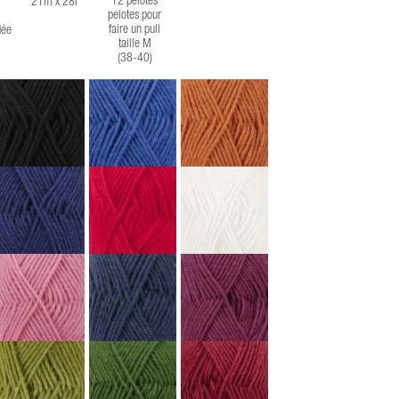
12 pelotes
21m x 28r
pelotes pour
faire un pull
ée
taille M
(38-40)