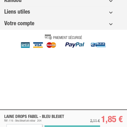
Kalidou
Liens utiles
Votre compte
LAINE DROPS FABEL -
BLEU BLEUET
1,85 €
2,11 €
Réf : 116 -
bleu bleuet
uni colour
204