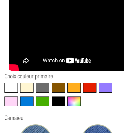
Choix couleur primaire
Blanc
Beige
Gris
Marron
Orange
Rouge
Violet
Rose
Bleu
Vert
Noir
Multicolore
Camaïeu