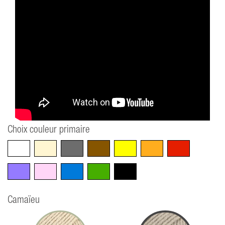
Choix couleur primaire
Blanc
Beige
Gris
Marron
Jaune
Orange
Rouge
Violet
Rose
Bleu
Vert
Noir
Camaïeu