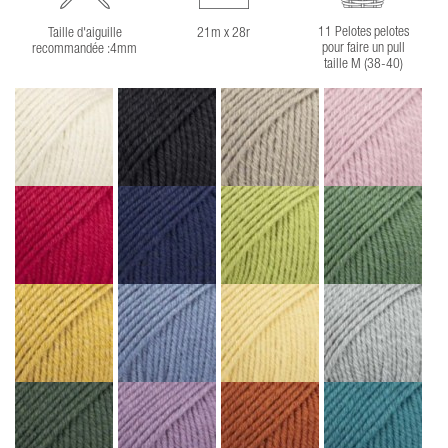
11 Pelotes pelotes
Taille d'aiguille
21m x 28r
pour faire un pull
recommandée :4mm
taille M (38-40)