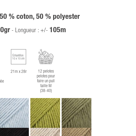
 50 % coton, 50 % polyester
0gr
105m
- Longueur : +/-
Échantillon
10 x 10 cm
12 pelotes
21m x 28r
pelotes pour
faire un pull
ée
taille M
(38-40)