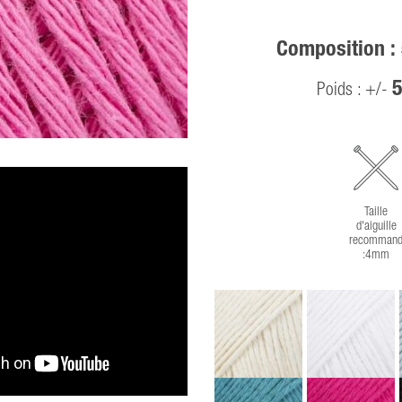
Composition :
5
Poids : +/-
Taille
d'aiguille
recommand
:4mm