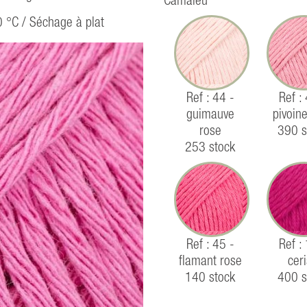
Camaïeu
0 °C / Séchage à plat
Ref : 44 -
Ref :
guimauve
pivoin
rose
390 s
253 stock
Ref : 45 -
Ref :
flamant rose
cer
140 stock
400 s