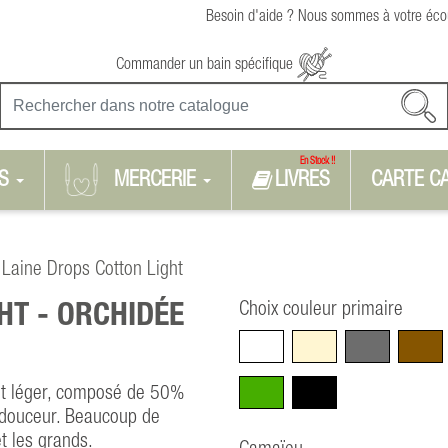
Besoin d'aide ? Nous sommes à votre écou
Commander un bain spécifique
En Stock !!
S
MERCERIE
LIVRES
CARTE C
Laine Drops Cotton Light
Choix couleur primaire
HT -
ORCHIDÉE
Blanc
Beige
Gris
Marro
Vert
Noir
 et léger, composé de 50%
 douceur. Beaucoup de
t les grands.