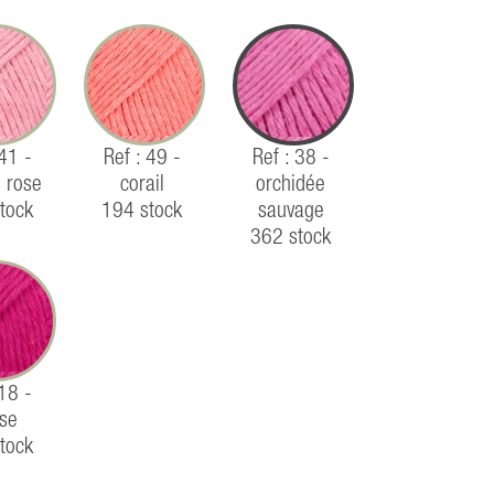
 41 -
Ref : 49 -
Ref : 38 -
e rose
corail
orchidée
tock
194 stock
sauvage
362 stock
 18 -
ise
tock