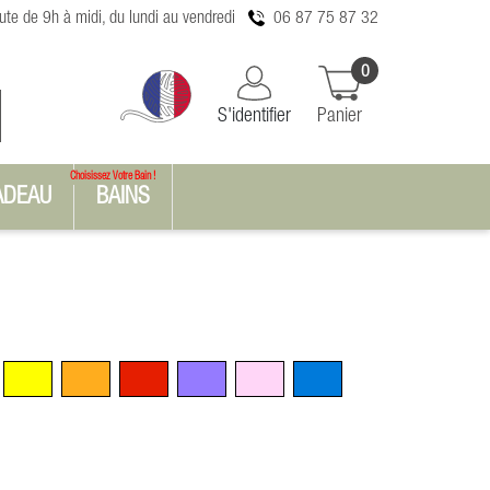
te de 9h à midi, du lundi au vendredi
06 87 75 87 32
0
S'identifier
Panier
Choisissez Votre Bain !
ADEAU
BAINS
n
Jaune
Orange
Rouge
Violet
Rose
Bleu