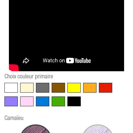
Choix couleur primaire
Blanc
Beige
Gris
Marron
Jaune
Orange
Rouge
Violet
Rose
Bleu
Vert
Noir
Camaïeu