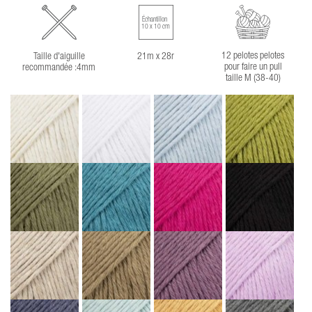
Échantillon
10 x 10 cm
12 pelotes pelotes
Taille d'aiguille
21m x 28r
pour faire un pull
recommandée :4mm
taille M (38-40)