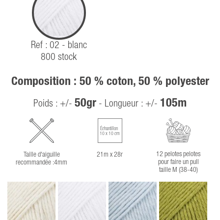
Ref : 02 - blanc
800 stock
Composition : 50 % coton, 50 % polyester
50gr
105m
Poids : +/-
- Longueur : +/-
Échantillon
10 x 10 cm
12 pelotes pelotes
Taille d'aiguille
21m x 28r
pour faire un pull
recommandée :4mm
taille M (38-40)