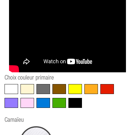
Choix couleur primaire
Blanc
Beige
Gris
Marron
Jaune
Orange
Rouge
Violet
Rose
Bleu
Vert
Noir
Camaïeu