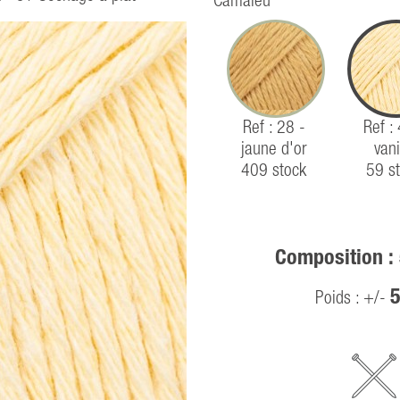
Camaïeu
Ref : 28 -
Ref :
jaune d'or
vani
409 stock
59 s
Composition :
5
Poids : +/-