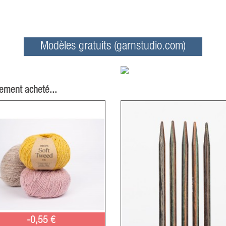
Modèles gratuits (garnstudio.com)
lement acheté...
-0,55 €