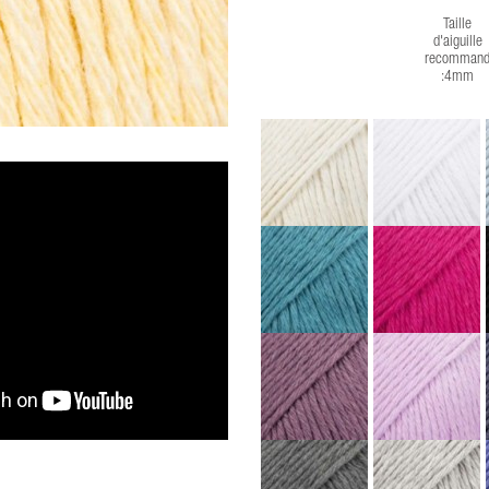
Taille
d'aiguille
recommand
:4mm