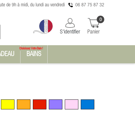
te de 9h à midi, du lundi au vendredi
06 87 75 87 32
0
S'identifier
Panier
Choisissez Votre Bain !
ADEAU
BAINS
n
Jaune
Orange
Rouge
Violet
Rose
Bleu