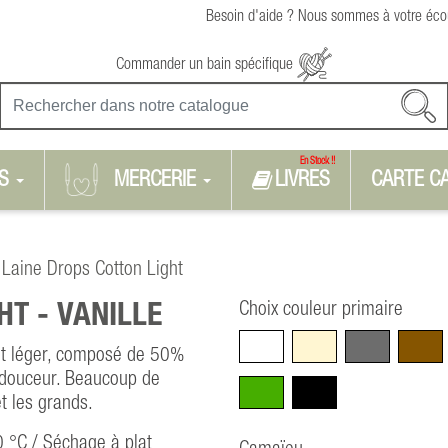
Besoin d'aide ? Nous sommes à votre écou
Commander un bain spécifique
En Stock !!
S
MERCERIE
LIVRES
CARTE C
Laine Drops Cotton Light
Choix couleur primaire
HT -
VANILLE
Blanc
Beige
Gris
Marro
 et léger, composé de 50%
 douceur. Beaucoup de
Vert
Noir
t les grands.
0 °C / Séchage à plat