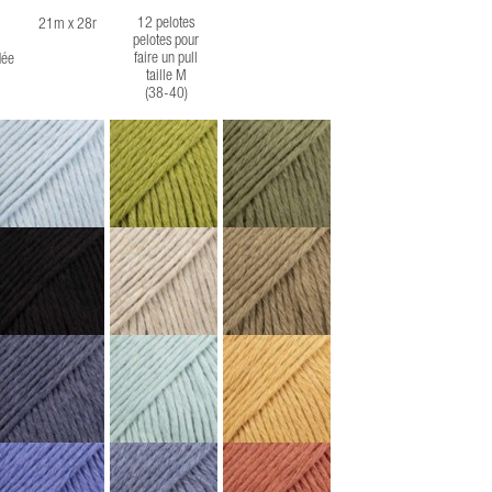
12 pelotes
21m x 28r
pelotes pour
faire un pull
ée
taille M
(38-40)