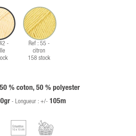
 42 -
Ref : 55 -
lle
citron
tock
158 stock
 50 % coton, 50 % polyester
0gr
105m
- Longueur : +/-
Échantillon
10 x 10 cm