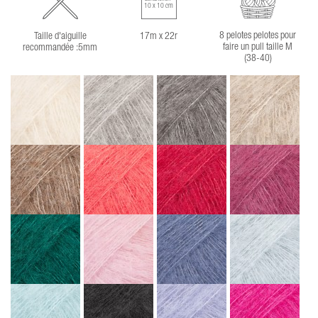
10 x 10 cm
8 pelotes pelotes pour
Taille d'aiguille
17m x 22r
faire un pull taille M
recommandée :5mm
(38-40)