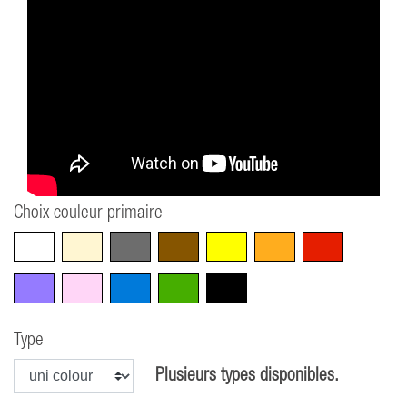
Choix couleur primaire
Blanc
Beige
Gris
Marron
Jaune
Orange
Rouge
Violet
Rose
Bleu
Vert
Noir
Type
Plusieurs types disponibles.