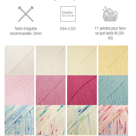
Échantillon
10 x 10 cm
11 pelotes pour faire
Taille d'aiguille
24m x 32r
un pull taille M (38-
recommandée :3mm
40)