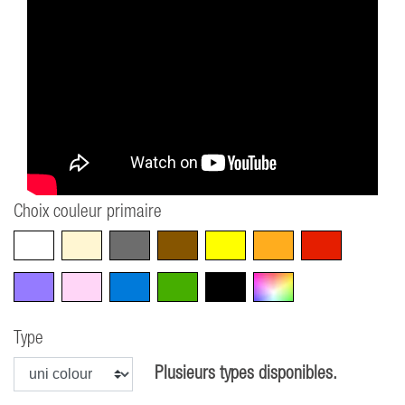
Choix couleur primaire
Blanc
Beige
Gris
Marron
Jaune
Orange
Rouge
Violet
Rose
Bleu
Vert
Noir
Multicolore
Type
Plusieurs types disponibles.