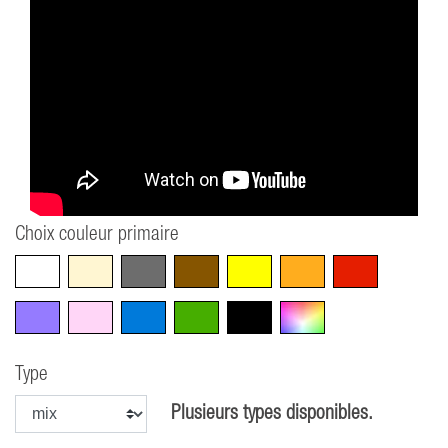
Choix couleur primaire
Blanc
Beige
Gris
Marron
Jaune
Orange
Rouge
Violet
Rose
Bleu
Vert
Noir
Multicolore
Type
Plusieurs types disponibles.