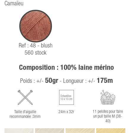
Camaïeu
Ref : 48 - blush
560 stock
Composition : 100% laine mérino
50gr
175m
Poids : +/-
- Longueur : +/-
Échantillon
10 x 10 cm
11 pelotes pour faire
Taille d'aiguille
24m x 32r
un pull taille M (38-
recommandée :3mm
40)