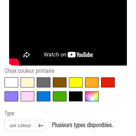
Choix couleur primaire
Blanc
Beige
Gris
Marron
Jaune
Orange
Rouge
Violet
Rose
Bleu
Vert
Noir
Multicolore
Type
Plusieurs types disponibles.