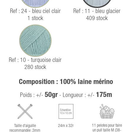
Ref : 24 - bleu ciel clair
Ref : 11 - bleu glacier
1 stock
409 stock
Ref : 10 - turquoise clair
280 stock
Composition : 100% laine mérino
50gr
175m
Poids : +/-
- Longueur : +/-
Échantillon
10 x 10 cm
11 pelotes pour faire
Taille d'aiguille
24m x 32r
un pull taille M (38-
recommandée :3mm