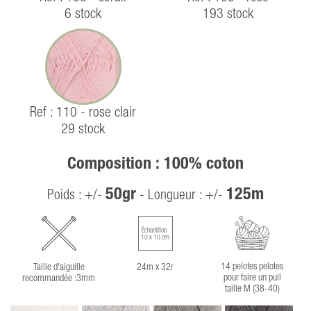
6 stock
193 stock
Ref : 110 - rose clair
29 stock
Composition : 100% coton
50gr
125m
Poids : +/-
- Longueur : +/-
Échantillon
10 x 10 cm
14 pelotes pelotes
Taille d'aiguille
24m x 32r
pour faire un pull
recommandée :3mm
taille M (38-40)