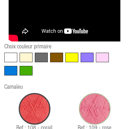
Choix couleur primaire
Blanc
Beige
Gris
Marron
Jaune
Violet
Rose
Bleu
Vert
Camaïeu
Ref : 108 - corail
Ref : 109 - rose