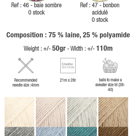
Ref : 46 - baie sombre
Ref : 47 - bonbon
0 stock
acidulé
0 stock
Composition : 75 % laine, 25 % polyamide
50gr
110m
Weight : +/-
- Width : +/-
Échantillon
10 x 10 cm
balls to make a
Recommended
21m x 28r
sweater size M (38-
needle size :4mm
40)