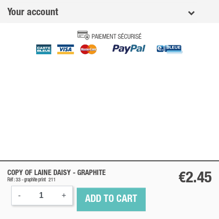
Your account
COPY OF LAINE DAISY -
GRAPHITE
€2.45
Réf : 33 -
graphite
print
211
-
+
ADD TO CART