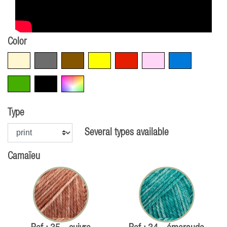
Color
Beige
Grey
Brown
Yellow
Red
Pink
Blue
Green
Black
Multicolore
Type
Several types available
Camaïeu